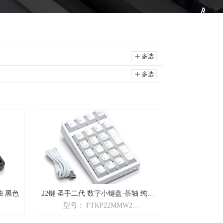
ꄸ
多选
ꄸ
多选
轴 黑色
22键 圣手二代 数字小键盘·茶轴 纯白
型号： FTKP22MMW2
色
ad圣手二
商品名： Majestouch2「TKPad圣手二