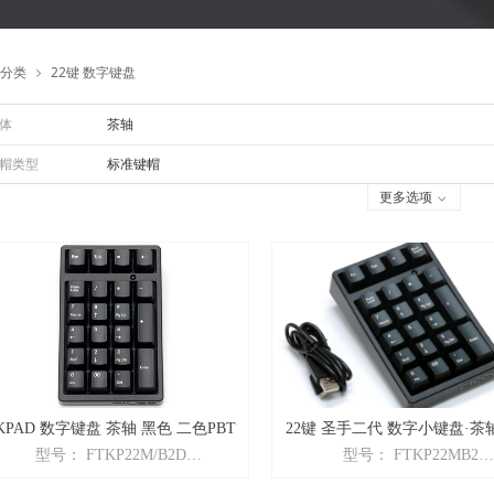
分类
22键 数字键盘
ꁇ
体
茶轴
帽类型
标准键帽
更多选项
ꀁ
KPAD 数字键盘 茶轴 黑色 二色PBT
22键 圣手二代 数字小键盘·茶
型号： FTKP22M/B2D
型号： FTKP22MB2
商品名： Majestouch「TenKeyPad2
商品名： Majestouch2「TKP