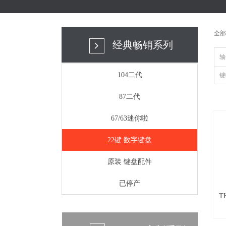
全部
经典畅销系列
넲
轴
104二代
键
87二代
67/63迷你啦
22键 数字键盘
原装 键盘配件
已停产
T