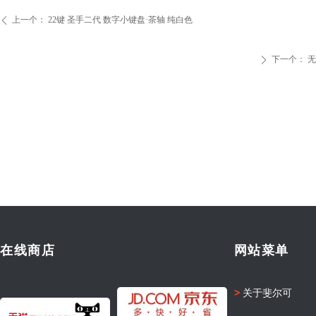
上一个：
22键 圣手二代 数字小键盘·茶轴 纯白色
ꄴ
下一个：
无
ꄲ
在线商店
网站菜单
>
关于斐尔可