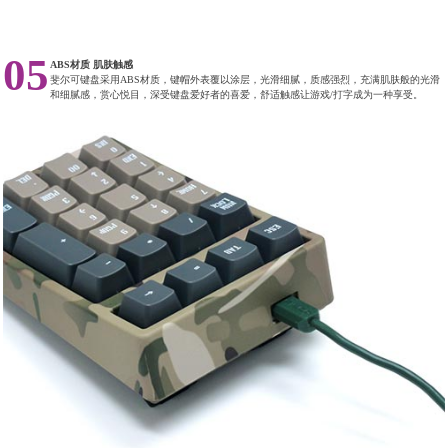
05
ABS材质 肌肤触感
斐尔可键盘采用ABS材质，键帽外表覆以涂层，光滑细腻，质感强烈，充满肌肤般的光滑
和细腻感，赏心悦目，深受键盘爱好者的喜爱，舒适触感让游戏/打字成为一种享受。