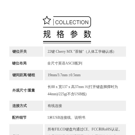
键位开关
22键 Cherry MX "茶轴"（人体工学确认感）
键位布局
全尺寸英语ASCII配列
键间距离/键程
19mm/3.7mm ±0.5mm
长88 x 宽137 x 高37mm ※(打开键盘脚撑时为
外观尺寸/重量
44mm)/225g(不含USB线)
连接方式
有线连接
配件细节
1米USB连接线、说明书
所有FILCO键盘均通过CE、FCC和RoHS认证。