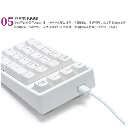
05
ABS材质 肌肤触感
斐尔可键盘采用ABS材质，键帽外表覆以涂层，光滑细腻，质感强烈，充满肌肤般的光滑
和细腻感，赏心悦目，深受键盘爱好者的喜爱，舒适触感让游戏/打字成为一种享受。