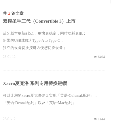
共
3
篇文章
双模圣手三代（Convertible 3）上市
蓝牙版本更新到5.1，更快更稳定，同时功耗更低；
附带的USB线缆为Type-A to Type-C；
独立的设备切换按键方便您切换设备；
配备了一个额外的USB接口；
23-01-12
넶
6404
Xacro夏克洛 系列专用替换键帽
可以让您的xacro夏克洛键盘实现「英语·Colemak配列」，
「英语·Dvorak配列」以及「英语·Mac配列」
23-01-12
넶
1444