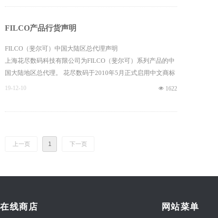
FILCO产品行货声明
FILCO（斐尔可）中国大陆区总代理声明
上海花尽数码科技有限公司为FILCO（斐尔可）系列产品的中
国大陆地区总代理。 花尽数码于2010年5月正式启用中文商标
斐尔可®，（旧称为 菲尔可）斐尔可为了维护消费者的切身利
19-12-10
넶
1622
益，维护斐尔可产品在中国的合法权益，上海花尽数码科技有
限公司于2010年5月正式启用产品防伪标签和产品保修卡（产
品保修卡的内容形式可能发生变化，具体以实物为准）。
上一页
1
下一页
在线商店
网站菜单