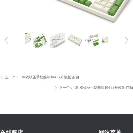
ꁆ
ꁇ
上一个：
104双模圣手奶酪绿104 3x升级版 茶轴
ꄴ
下一个：
104双模圣手奶酪绿104 3x升级版 红轴
ꄲ
在线商店
网站菜单