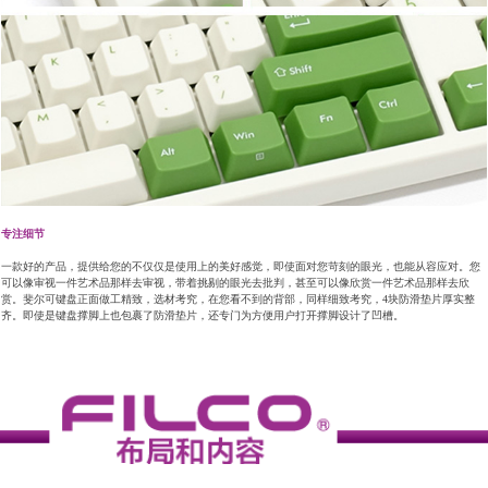
专注细节
一款好的产品，提供给您的不仅仅是使用上的美好感觉，即使面对您苛刻的眼光，也能从容应对。您
可以像审视一件艺术品那样去审视，带着挑剔的眼光去批判，甚至可以像欣赏一件艺术品那样去欣
赏。斐尔可键盘正面做工精致，选材考究，在您看不到的背部，同样细致考究，4块防滑垫片厚实整
齐。即使是键盘撑脚上也包裹了防滑垫片，还专门为方便用户打开撑脚设计了凹槽。