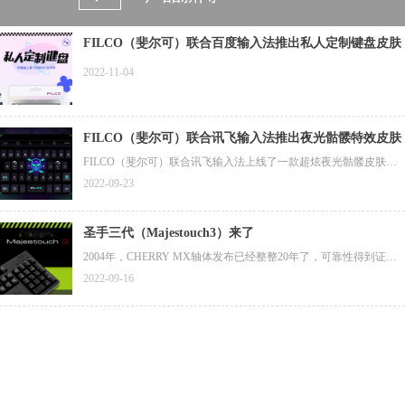
FILCO（斐尔可）联合百度输入法推出私人定制键盘皮肤
2022-11-04
FILCO（斐尔可）联合讯飞输入法推出夜光骷髅特效皮肤
FILCO（斐尔可）联合讯飞输入法上线了一款超炫夜光骷髅皮肤，
斐尔可粉丝专属1分钱限时兑换活动正在进行中（此款皮肤原价12
2022-09-23
元），您可扫描图片中二维码下载安装讯飞输入法后，按照图片所
示方法进行兑换。（兑换码链接在图片下方，目前1分钱兑换活动仅
支持安卓平台）
圣手三代（Majestouch3）来了
2004年，CHERRY MX轴体发布已经整整20年了，可靠性得到证
实，评价也越来越高，但在世界范围内，采用CHERRY MX轴体的
2022-09-16
第三方键盘很少。那一年，斐尔可（FILCO）一代圣手（Majestouc
h）键盘诞生了，其搭载了德国CHERRY公司的MX轴体，作为斐尔
可（FILCO）键盘的旗舰型号。那时，薄膜键盘席卷日本市场，还
没有第三方键盘厂商采用德国CHERRY公司的MX轴体。
距一代圣手（Majestouch）键盘已诞生约20年过去了。今天，斐尔可
（FILCO）除了采用高品质的CHERRY MX轴体外，还为圣手三代
（Majestouch3）赋予其他更高的品质要求。