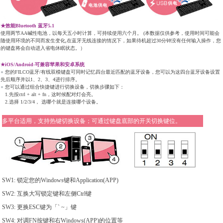
★效能Bluetooth 蓝牙5.1
使用两节AA碱性电池，以每天五小时计算，可持续使用六个月。 (本数据仅供参考，使用时间可能会
随使用环境的不同而发生变化,在蓝牙无线连接的情况下，如果待机超过30分钟没有任何输入操作，您
的键盘将会自动进入省电休眠状态。）
★iOS/Android-可兼容苹果和安卓系统
●
您的FILCO蓝牙/有线双模键盘可同时记忆四台最近匹配的蓝牙设备，您可以为这四台蓝牙设备设置
先后顺序并以1、2、3、4进行排序。
●
您可以通过组合快捷键进行切换设备，切换步骤如下：
1.先按ctrl + alt + fn，这时候配对灯会亮。
2.选择 1/2/3/4， 选哪个就是连接哪个设备。
多平台适用，支持热键切换设备；可通过键盘底部的开关切换键位。
SW1: 锁定您的Windows键和Application(APP)
SW2: 互换大写锁定键和左侧Ctrl键
SW3: 更换ESC键为「` ~」键
SW4: 对调FN按键和右Windows(APP)的位置等