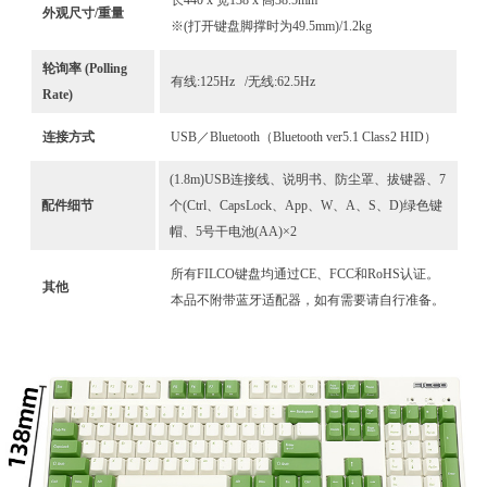
外观尺寸/重量
※(打开键盘脚撑时为49.5mm)/1.2kg
轮询率 (Polling
有线:125Hz /无线:62.5Hz
Rate)
连接方式
USB／Bluetooth（Bluetooth ver5.1 Class2 HID）
(1.8m)USB连接线、说明书、防尘罩、拔键器、7
配件细节
个(Ctrl、CapsLock、App、W、A、S、D)绿色键
帽、5号干电池(AA)×2
所有FILCO键盘均通过CE、FCC和RoHS认证。
其他
本品不附带蓝牙适配器，如有需要请自行准备。