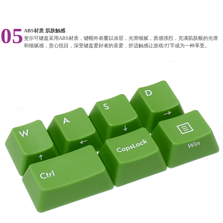
05
ABS材质 肌肤触感
斐尔可键盘采用ABS材质，键帽外表覆以涂层，光滑细腻，质感强烈，充满肌肤般的光滑
和细腻感，赏心悦目，深受键盘爱好者的喜爱，舒适触感让游戏/打字成为一种享受。