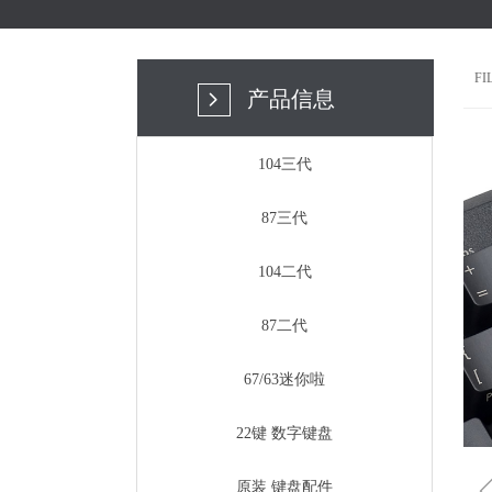
F
产品信息
넲
104三代
87三代
104二代
87二代
67/63迷你啦
22键 数字键盘
原装 键盘配件