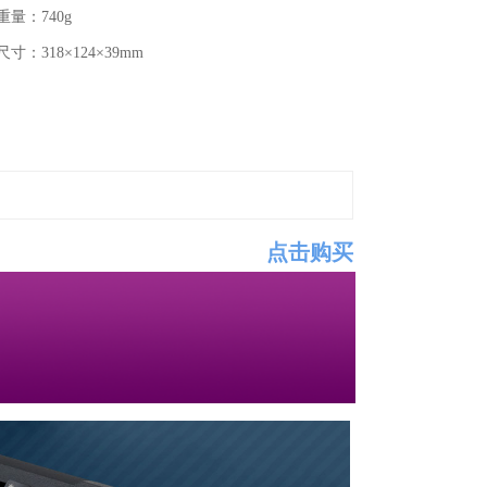
重量：740g
尺寸：318×124×39mm
点击购买