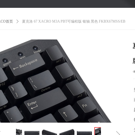
ILCO首页
ꄲ
夏克洛 67 XACRO M3A PBT可编程版 银轴 黑色 FKBX67MSS/EB
ꁆ
ꁇ