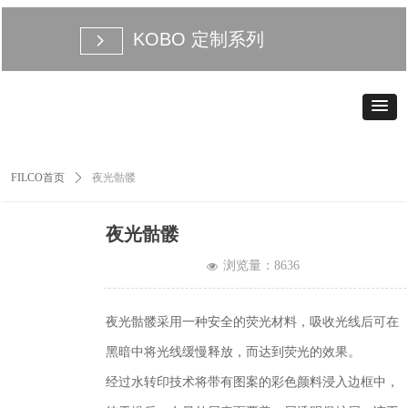
KOBO 定制系列
넲
FILCO首页
ꄲ
夜光骷髅
夜光骷髅
浏览量：
8636
넶
夜光骷髅采用一种安全的荧光材料，吸收光线后可在
黑暗中将光线缓慢释放，而达到荧光的效果。
经过水转印技术将带有图案的彩色颜料浸入边框中，