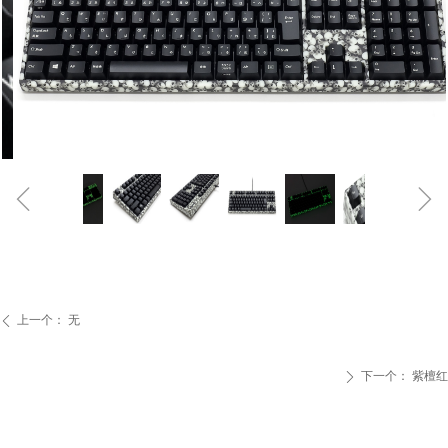
ꁆ
ꁇ
上一个：
无
ꄴ
下一个：
紫檀红
ꄲ