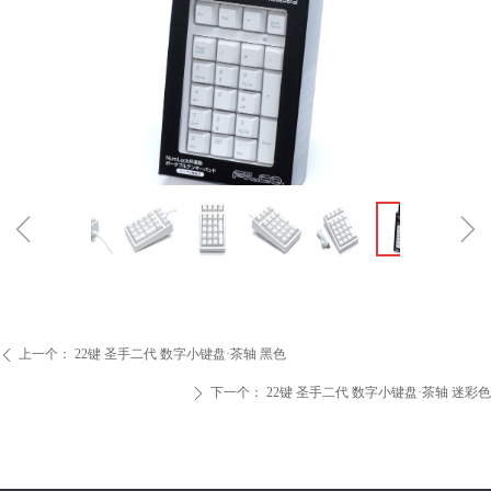
ꁆ
ꁇ
上一个：
22键 圣手二代 数字小键盘·茶轴 黑色
ꄴ
下一个：
22键 圣手二代 数字小键盘·茶轴 迷彩色
ꄲ