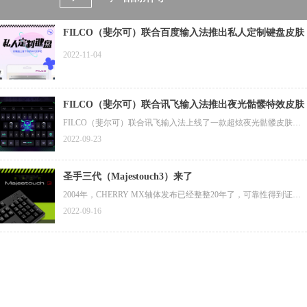
FILCO（斐尔可）联合百度输入法推出私人定制键盘皮肤
2022-11-04
FILCO（斐尔可）联合讯飞输入法推出夜光骷髅特效皮肤
FILCO（斐尔可）联合讯飞输入法上线了一款超炫夜光骷髅皮肤，
斐尔可粉丝专属1分钱限时兑换活动正在进行中（此款皮肤原价12
2022-09-23
元），您可扫描图片中二维码下载安装讯飞输入法后，按照图片所
示方法进行兑换。（兑换码链接在图片下方，目前1分钱兑换活动仅
支持安卓平台）
圣手三代（Majestouch3）来了
2004年，CHERRY MX轴体发布已经整整20年了，可靠性得到证
实，评价也越来越高，但在世界范围内，采用CHERRY MX轴体的
2022-09-16
第三方键盘很少。那一年，斐尔可（FILCO）一代圣手（Majestouc
h）键盘诞生了，其搭载了德国CHERRY公司的MX轴体，作为斐尔
可（FILCO）键盘的旗舰型号。那时，薄膜键盘席卷日本市场，还
没有第三方键盘厂商采用德国CHERRY公司的MX轴体。
距一代圣手（Majestouch）键盘已诞生约20年过去了。今天，斐尔可
（FILCO）除了采用高品质的CHERRY MX轴体外，还为圣手三代
（Majestouch3）赋予其他更高的品质要求。