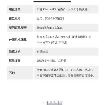
键位开关
22键 Cherry MX "茶轴"（人体工学确认感）
键位布局
全尺寸英语ASCII配列
键间距离/键程
19mm/3.7mm ±0.5mm
长88 x 宽137 x 高37mm ※(打开键盘脚撑时为
外观尺寸/重量
44mm)/225g(不含USB线)
连接方式
有线连接
配件细节
1米USB连接线、说明书
所有FILCO键盘均通过CE、FCC和RoHS认证。
其他
本品不附带蓝牙适配器，如有需要请自行准备。