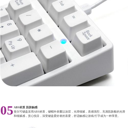
05
ABS材质 肌肤触感
斐尔可键盘采用ABS材质，键帽外表覆以涂层，光滑细腻，质感强烈，充满肌肤般的光滑
和细腻感，赏心悦目，深受键盘爱好者的喜爱，舒适触感让游戏/打字成为一种享受。