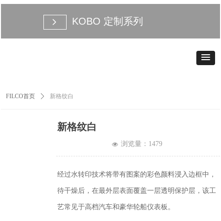
KOBO 定制系列
넲
FILCO首页
ꄲ
新格纹白
新格纹白
浏览量：
1479
넶
经过水转印技术将带有图案的彩色颜料浸入边框中，
待干燥后，在最外层表面覆盖一层透明保护层，该工
艺常见于高档汽车和豪华轮船仪表板。