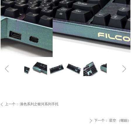
ꁆ
ꁇ
上一个：
漆色系列之银河系列手托
ꄴ
下一个：
星空 （螺鈿）
ꄲ