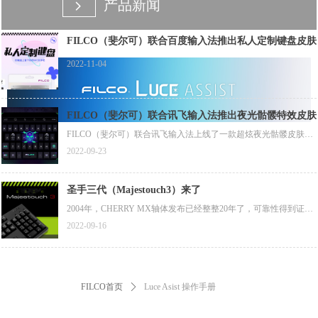
产品新闻
넲
FILCO（斐尔可）联合百度输入法推出私人定制键盘皮肤
2022-11-04
FILCO（斐尔可）联合讯飞输入法推出夜光骷髅特效皮肤
FILCO（斐尔可）联合讯飞输入法上线了一款超炫夜光骷髅皮肤，
斐尔可粉丝专属1分钱限时兑换活动正在进行中（此款皮肤原价12
2022-09-23
元），您可扫描图片中二维码下载安装讯飞输入法后，按照图片所
示方法进行兑换。（兑换码链接在图片下方，目前1分钱兑换活动
仅支持安卓平台）
圣手三代（Majestouch3）来了
2004年，CHERRY MX轴体发布已经整整20年了，可靠性得到证
实，评价也越来越高，但在世界范围内，采用CHERRY MX轴体的
2022-09-16
第三方键盘很少。那一年，斐尔可（FILCO）一代圣手（Majestouc
h）键盘诞生了，其搭载了德国CHERRY公司的MX轴体，作为斐尔
可（FILCO）键盘的旗舰型号。那时，薄膜键盘席卷日本市场，还
没有第三方键盘厂商采用德国CHERRY公司的MX轴体。
FILCO首页
ꄲ
Luce Asist 操作手册
距一代圣手（Majestouch）键盘已诞生约20年过去了。今天，斐尔
可（FILCO）除了采用高品质的CHERRY MX轴体外，还为圣手三